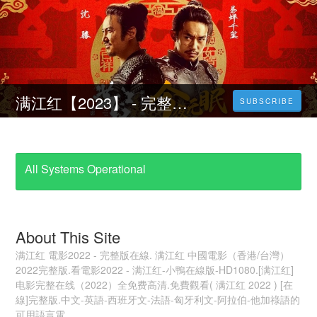
满江红【2023】 - 完整版在线高清免费1080P [在線觀看]
SUBSCRIBE
All Systems Operational
About This Site
满江红 電影2022 - 完整版在線. 满江红 中國電影（香港/台灣）
2022完整版.看電影2022 - 满江红-小鴨在線版-HD1080.[满江红]
电影完整在线（2022）全免费高清.免費觀看( 满江红 2022 ) [在
線]完整版.中文-英語-西班牙文-法語-匈牙利文-阿拉伯-他加祿語的
可用語言電