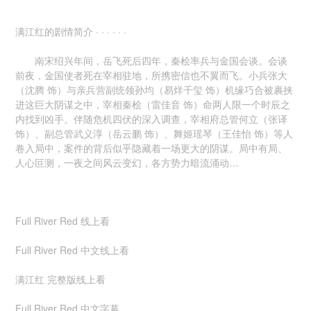
满江红的剧情简介 · · · · · ·
南宋绍兴年间，岳飞死后四年，秦桧率兵与金国会谈。会谈
前夜，金国使者死在宰相驻地，所携密信也不翼而飞。小兵张大
（沈腾 饰）与亲兵营副统领孙均（易烊千玺 饰）机缘巧合被裹挟
进这巨大阴谋之中，宰相秦桧（雷佳音 饰）命两人限一个时辰之
内找到凶手。伴随危机四伏的深入调查，宰相府总管何立（张译
饰）、副总管武义淳（岳云鹏 饰）、舞姬瑶琴（王佳怡 饰）等人
卷入局中，案件的背后似乎隐藏着一场更大的阴谋。局中有局、
人心叵测，一夜之间风云变幻，各方势力暗流涌动…
Full River Red 线上看
Full River Red 中文线上看
满江红 完整版线上看
Full River Red 中文字幕